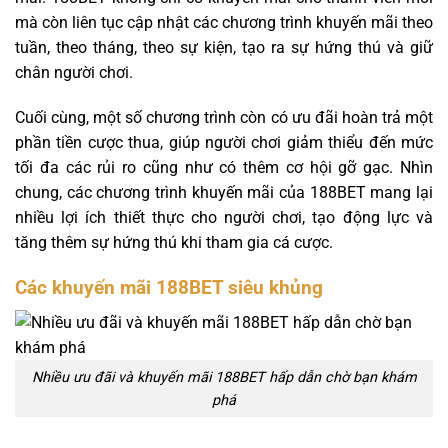
mà còn liên tục cập nhật các chương trình khuyến mãi theo
tuần, theo tháng, theo sự kiện, tạo ra sự hứng thú và giữ
chân người chơi.
Cuối cùng, một số chương trình còn có ưu đãi hoàn trả một
phần tiền cược thua, giúp người chơi giảm thiểu đến mức
tối đa các rủi ro cũng như có thêm cơ hội gỡ gạc. Nhìn
chung, các chương trình khuyến mãi của 188BET mang lại
nhiều lợi ích thiết thực cho người chơi, tạo động lực và
tăng thêm sự hứng thú khi tham gia cá cược.
Các khuyến mãi 188BET siêu khủng
Nhiều ưu đãi và khuyến mãi 188BET hấp dẫn chờ bạn khám
phá