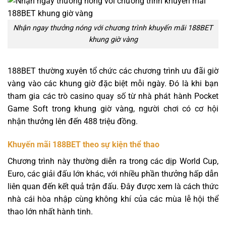
Nhận ngay thưởng nóng với chương trình khuyến mãi 188BET
khung giờ vàng
188BET thường xuyên tổ chức các chương trình ưu đãi giờ
vàng vào các khung giờ đặc biệt mỗi ngày. Đó là khi bạn
tham gia các trò casino quay số từ nhà phát hành Pocket
Game Soft trong khung giờ vàng, người chơi có cơ hội
nhận thưởng lên đến 488 triệu đồng.
Khuyến mãi 188BET theo sự kiện thể thao
Chương trình này thường diễn ra trong các dịp World Cup,
Euro, các giải đấu lớn khác, với nhiều phần thưởng hấp dẫn
liên quan đến kết quả trận đấu. Đây được xem là cách thức
nhà cái hòa nhập cùng không khí của các mùa lễ hội thể
thao lớn nhất hành tinh.