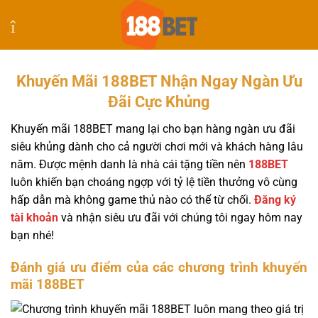
Chuyển
đến
nội
dung
Khuyến Mãi 188BET Nhận Ngay Ngàn Ưu
Đãi Cực Khủng
Khuyến mãi 188BET
mang lại cho bạn hàng ngàn ưu đãi
siêu khủng dành cho cả người chơi mới và khách hàng lâu
năm. Được mệnh danh là nhà cái tặng tiền nên
188BET
luôn khiến bạn choáng ngợp với tỷ lệ tiền thưởng vô cùng
hấp dẫn mà không game thủ nào có thể từ chối.
Đăng ký
tài khoản
và nhận siêu ưu đãi với chúng tôi ngay hôm nay
bạn nhé!
Đánh giá ưu điểm của các chương trình khuyến
mãi 188BET