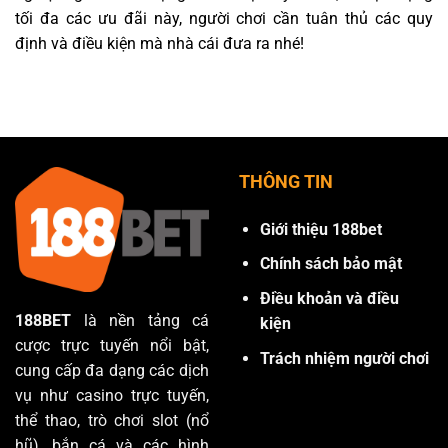
tối đa các ưu đãi này, người chơi cần tuân thủ các quy
định và điều kiện mà nhà cái đưa ra nhé!
THÔNG TIN
Giới thiệu 188bet
Chính sách bảo mật
Điều khoản và điều
188BET
là nền tảng cá
kiện
cược trực tuyến nổi bật,
Trách nhiệm người chơi
cung cấp đa dạng các dịch
vụ như casino trực tuyến,
thể thao, trò chơi slot (nổ
hũ), bắn cá và các hình