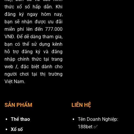
thức xổ số hấp dẫn. Khi
đăng ký ngay hôm nay,
bạn sẽ nhận được ưu đãi
miễn phí lên đến 777.000
VNĐ. Để dễ dàng tham gia,
bạn có thể sử dụng kênh
hỗ trợ đăng ký và đăng
nhập chính thức tại trang
web
/
, đặc biệt dành cho
người chơi tại thị trường
Việt Nam.
SẢN PHẨM
LIÊN HỆ
Thể thao
Tên Doanh Nghiệp:
188bet ✅
Xổ số