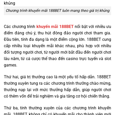
Chương trình khuyến mãi 188BET luôn mang theo giá trị khủng
Các chương trình
khuyến mãi 188BET
nổi bật với nhiều ưu
điểm đáng chú ý, thu hút đông đảo người chơi tham gia.
Đầu tiên, tính đa dạng là một điểm cộng lớn. 188BET cung
cấp nhiều loại khuyến mãi khác nhau, phù hợp với nhiều
đối tượng người chơi, từ người mới bắt đầu đến người chơi
lâu năm, từ cá cược thể thao đến casino trực tuyến và slot
games.
Thứ hai, giá trị thưởng cao là một yếu tố hấp dẫn. 188BET
thường xuyên tung ra các chương trình thưởng chào mừng,
thưởng nạp lại với mức thưởng hấp dẫn, giúp người chơi
có thêm vốn để trải nghiệm và gia tăng cơ hội chiến thắng.
Thứ ba, tính thường xuyên của các chương trình khuyến
mãi. 188BET không chỉ có khuyến mãi cho thành viên mới